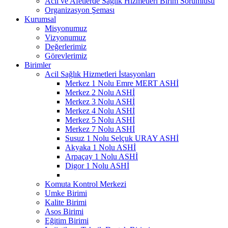
Acil ve Afetlerde Sağlık Hizmetleri Birim Sorumlusu
Organizasyon Şeması
Kurumsal
Misyonumuz
Vizyonumuz
Değerlerimiz
Görevlerimiz
Birimler
Acil Sağlık Hizmetleri İstasyonları
Merkez 1 Nolu Emre MERT ASHİ
Merkez 2 Nolu ASHİ
Merkez 3 Nolu ASHİ
Merkez 4 Nolu ASHİ
Merkez 5 Nolu ASHİ
Merkez 7 Nolu ASHİ
Susuz 1 Nolu Selçuk URAY ASHİ
Akyaka 1 Nolu ASHİ
Arpaçay 1 Nolu ASHİ
Digor 1 Nolu ASHİ
Komuta Kontrol Merkezi
Umke Birimi
Kalite Birimi
Asos Birimi
Eğitim Birimi