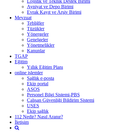
Lojistik ve Teknik Destek Birimi
Ayniyat ve Depo Birimi
Evrak Kayıt ve Arşiv Birimi
Mevzuat
Tebliğler
Tüzükler
Yönergeler
Genelgeler
Yönetmelikler
Kanunlar
TGAP
Eğitim
Yıllık Eğitim Planı
online işlemler
Sağlık e-posta
Ekip portal
ASOS
Personel Bilgi Sistemi-PBS
Çalışan Güvenliği Bildirim Sistemi
USES
Ekip sağlık
112 Nedir? Nasıl Aranır?
İletişim