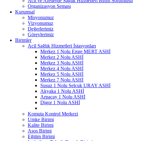
Acil ve Afetlerde Sağlık Hizmetleri Birim Sorumlusu
Organizasyon Şeması
Kurumsal
Misyonumuz
Vizyonumuz
Değerlerimiz
Görevlerimiz
Birimler
Acil Sağlık Hizmetleri İstasyonları
Merkez 1 Nolu Emre MERT ASHİ
Merkez 2 Nolu ASHİ
Merkez 3 Nolu ASHİ
Merkez 4 Nolu ASHİ
Merkez 5 Nolu ASHİ
Merkez 7 Nolu ASHİ
Susuz 1 Nolu Selçuk URAY ASHİ
Akyaka 1 Nolu ASHİ
Arpaçay 1 Nolu ASHİ
Digor 1 Nolu ASHİ
Komuta Kontrol Merkezi
Umke Birimi
Kalite Birimi
Asos Birimi
Eğitim Birimi